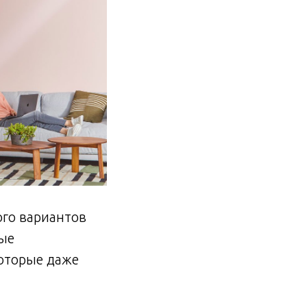
ого вариантов
мые
которые даже